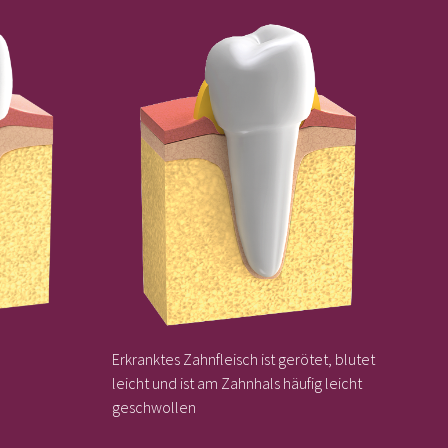
Erkranktes Zahnfleisch ist gerötet, blutet
leicht und ist am Zahnhals häufig leicht
geschwollen