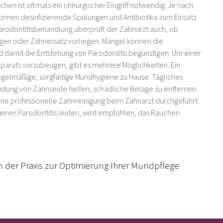
chen ist oftmals ein chirurgischer Eingriff notwendig. Je nach
önnen desinfizierende Spülungen und Antibiotika zum Einsatz
odontitisbehandlung überprüft der Zahnarzt auch, ob
ngen oder Zahnersatz vorliegen. Mängel können die
damit die Entstehung von Parodontitis begünstigen. Um einer
arats vorzubeugen, gibt es mehrere Möglichkeiten. Ein
regelmäßige, sorgfältige Mundhygiene zu Hause. Tägliches
ung von Zahnseide helfen, schädliche Beläge zu entfernen.
ine professionelle Zahnreinigung beim Zahnarzt durchgeführt
einer Parodontitis leiden, wird empfohlen, das Rauchen
in der Praxis zur Optimierung Ihrer Mundpflege