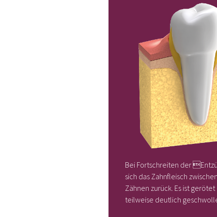
Bei Fortschreiten der Entz
sich das Zahnfleisch zwische
Zähnen zurück. Es ist gerötet
teilweise deutlich geschwoll