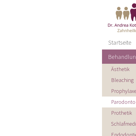
Navigation
Startseite
überspringen
Behandlu
Ästhetik
Bleaching
Prophylax
Parodonto
Prothetik
Schlafmedi
Endodonti