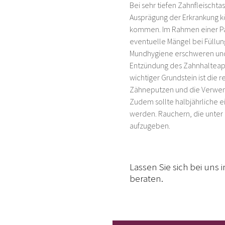
Bei sehr tiefen Zahnfleischtas
Ausprägung der Erkrankung k
kommen. Im Rahmen einer Par
eventuelle Mängel bei Füllu
Mundhygiene erschweren und 
Entzündung des Zahnhalteapp
wichtiger Grundstein ist die 
Zähneputzen und die Verwend
Zudem sollte halbjährliche e
werden. Rauchern, die unter 
aufzugeben.
Lassen Sie sich bei uns 
beraten.