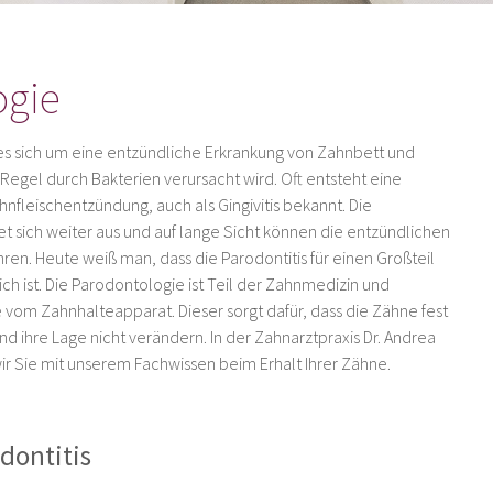
ogie
 es sich um eine entzündliche Erkrankung von Zahnbett und
Regel durch Bakterien verursacht wird. Oft entsteht eine
ahnfleischentzündung, auch als Gingivitis bekannt. Die
t sich weiter aus und auf lange Sicht können die entzündlichen
ren. Heute weiß man, dass die Parodontitis für einen Großteil
ch ist. Die Parodontologie ist Teil der Zahnmedizin und
e vom Zahnhalteapparat. Dieser sorgt dafür, dass die Zähne fest
nd ihre Lage nicht verändern. In der Zahnarztpraxis Dr. Andrea
r Sie mit unserem Fachwissen beim Erhalt Ihrer Zähne.
dontitis