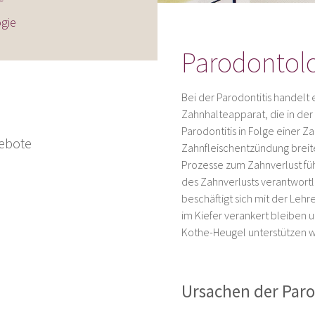
gie
Parodontol
Bei der Parodontitis handelt
Zahnhalteapparat, die in der 
Parodontitis in Folge einer Z
ebote
Zahnfleischentzündung breite
Prozesse zum Zahnverlust füh
des Zahnverlusts verantwortli
beschäftigt sich mit der Lehr
im Kiefer verankert bleiben u
Kothe-Heugel unterstützen wi
Ursachen der Paro