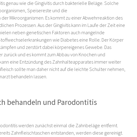
tis genau wie die Gingivitis durch bakterielle Beläge. Solche
oorganismen, Speisereste und die
der Mikroorganismen. Es kommt zu einer Abwehrreaktion des
ichen Prozessen. Aus der Gingivitis kann im Laufe der Zeit eine
spielen neben genetischen Faktoren auch mangelnde
offwechselerkrankungen wie Diabetes eine Rolle. Der Körper
ekämpfen und zerstört dabei körpereigenes Gewebe. Das
ter zurück und es kommt zum Abbau von Knochen und
ann eine Entzündung des Zahnhalteapparates immer weiter
fleisch sollte man daher nicht auf die leichte Schulter nehmen,
rzt behandeln lassen.
ch behandeln und Parodontitis
odontitis werden zunächst einmal die Zahnbeläge entfernt.
reits Zahnfleischtaschen entstanden, werden diese gereinigt.