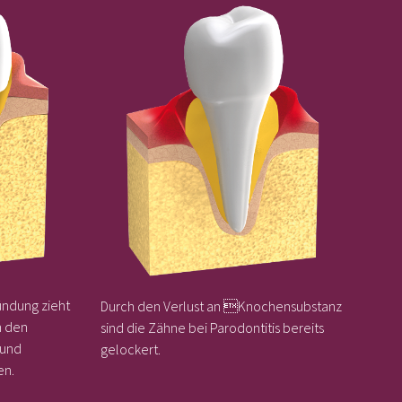
ündung zieht
Durch den Verlust an Knochensubstanz
n den
sind die Zähne bei Parodontitis bereits
 und
gelockert.
en.