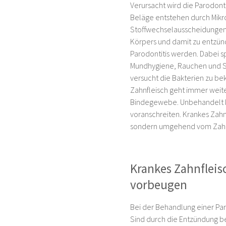
Verursacht wird die Parodonti
Beläge entstehen durch Mikr
Stoffwechselausscheidungen 
Körpers und damit zu entzündl
Parodontitis werden. Dabei 
Mundhygiene, Rauchen und St
versucht die Bakterien zu b
Zahnfleisch geht immer wei
Bindegewebe. Unbehandelt k
voranschreiten. Krankes Zahn
sondern umgehend vom Zahna
Krankes Zahnfleis
vorbeugen
Bei der Behandlung einer Par
Sind durch die Entzündung be