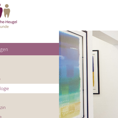
ngen
e
logie
zin
e